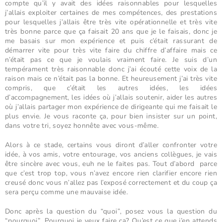
compte qu’il y avait des idées raisonnables pour lesquelles
j’allais exploiter certaines de mes compétences, des prestations
pour lesquelles j’allais être très vite opérationnelle et très vite
très bonne parce que ça faisait 20 ans que je le faisais, donc je
me basais sur mon expérience et puis c’était rassurant de
démarrer vite pour très vite faire du chiffre d’affaire mais ce
n’était pas ce que je voulais vraiment faire. Je suis d’un
tempérament très raisonnable donc j’ai écouté cette voix de la
raison mais ce n’était pas la bonne. Et heureusement j’ai très vite
compris, que c’était les autres idées, les idées
d’accompagnement, les idées où j’allais soutenir, aider les autres
où j’allais partager mon expérience de dirigeante qui me faisait le
plus envie. Je vous raconte ça, pour bien insister sur un point,
dans votre tri, soyez honnête avec vous-même.
Alors à ce stade, certains vous diront d’aller confronter votre
idée, à vos amis, votre entourage, vos anciens collègues, je vais
être sincère avec vous, euh ne le faites pas. Tout d’abord parce
que c’est trop top, vous n’avez encore rien clarifier encore rien
creusé donc vous n’allez pas l’exposé correctement et du coup ça
sera perçu comme une mauvaise idée.
Donc après la question du “quoi”, posez vous la question du
“pourquoi”. Pourquoi je veux faire ça? Qu’est ce que j’en attends