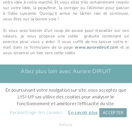
votre idée à votre marché. Et vous allez très certainement revenir
sur votre idée, la peaufiner, la corriger ou l’éliminer pour passer
à l’idée suivante. Quoiqu’il arrive ne lâcher rien et continuez,
vous êtes sur la bonne voie !
Si vous avez besoin d’un coup de pouce pour travailler sur vos
valeurs, je vous propose une vidéo gratuite contenant un
exercice pour vous y aider. Il vous suffit de me laisser votre e-
mail dans le formulaire de la page
www.aurorediruit.com
et je
vous enverrai un lien vers cette vidéo.
Allez plus loin avec Aurore DIRUIT
En poursuivant votre navigation sur site, vous acceptez que
LYSI-UP sas utilise des cookies pour analyser le
fonctionnement et améliorer l'efficacité du site.
Partenaires
Contacts
CGV
Mentions légales
Paramétrage des cookies
En savoir plus
ACCEPTER
© Copyright – LYSI-UP 2019
Refuser