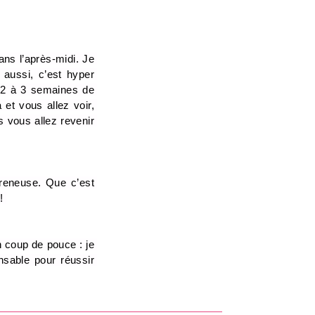
ns l’après-midi. Je 
ussi, c’est hyper 
 2 à 3 semaines de 
t vous allez voir, 
 vous allez revenir 
reneuse. Que c’est 
! 
 coup de pouce : je 
nsable pour réussir 