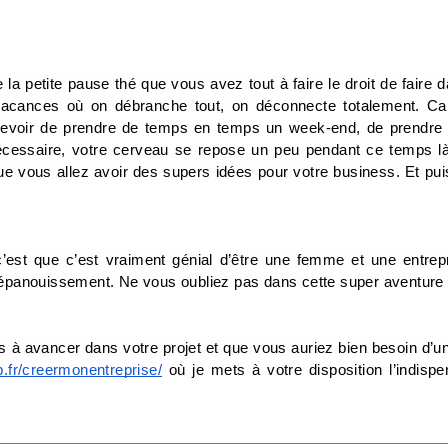
la petite pause thé que vous avez tout à faire le droit de faire da
cances où on débranche tout, on déconnecte totalement. Ca a
 devoir de prendre de temps en temps un week-end, de prendre
essaire, votre cerveau se repose un peu pendant ce temps là e
que vous allez avoir des supers idées pour votre business. Et puis
c’est que c’est vraiment génial d’être une femme et une entrep
t épanouissement. Ne vous oubliez pas dans cette super aventure 
as à avancer dans votre projet et que vous auriez bien besoin d’un
p.fr/creermonentreprise/
 où je mets à votre disposition l’indispe