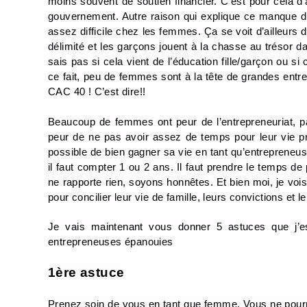
moins souvent de soutien financier. C’est pour cela d’a
gouvernement. Autre raison qui explique ce manque d’
assez difficile chez les femmes. Ça se voit d’ailleurs d
délimité et les garçons jouent à la chasse au trésor da
sais pas si cela vient de l’éducation fille/garçon ou s
ce fait, peu de femmes sont à la tête de grandes entre
CAC 40 ! C’est dire!!
Beaucoup de femmes ont peur de l’entrepreneuriat, par
peur de ne pas avoir assez de temps pour leur vie privé
possible de bien gagner sa vie en tant qu’entrepreneuse
il faut compter 1 ou 2 ans. Il faut prendre le temps de
ne rapporte rien, soyons honnêtes. Et bien moi, je voi
pour concilier leur vie de famille, leurs convictions et l
Je vais maintenant vous donner 5 astuces que j’es
entrepreneuses épanouies
1ère astuce
Prenez soin de vous en tant que femme. Vous ne pourre