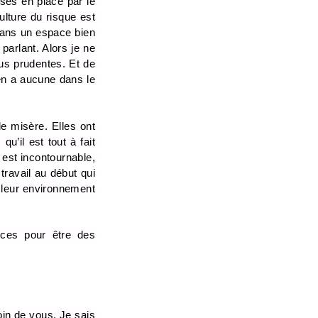
ses en place par le 
ture du risque est 
dans un espace bien 
arlant. Alors je ne 
us prudentes. Et de 
en a aucune dans le 
 misère. Elles ont 
’il est tout à fait 
est incontournable, 
ravail au début qui 
 leur environnement 
ces pour être des 
n de vous. Je sais 