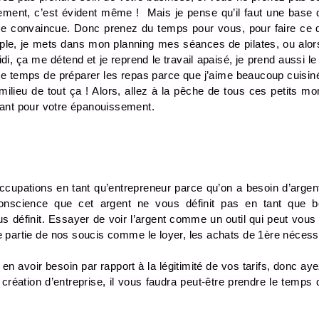
ement, c’est évident même !  Mais je pense qu’il faut une base
e convaincue. Donc prenez du temps pour vous, pour faire ce 
mple, je mets dans mon planning mes séances de pilates, ou alors 
di, ça me détend et je reprend le travail apaisé, je prend aussi le
 le temps de préparer les repas parce que j’aime beaucoup cuisiné
milieu de tout ça ! Alors, allez à la pêche de tous ces petits m
tant pour votre épanouissement.
cupations en tant qu’entrepreneur parce qu’on a besoin d’argent 
 conscience que cet argent ne vous définit pas en tant que 
us définit. Essayer de voir l’argent comme un outil qui peut vous a
 partie de nos soucis comme le loyer, les achats de 1ère nécessi
en avoir besoin par rapport à la légitimité de vos tarifs, donc aye
création d’entreprise, il vous faudra peut-être prendre le temps 