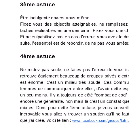
3ème astuce
Être indulgente envers vous même.
Fixez vous des objectifs atteignables, ne remplissez
tâches réalisables en une semaine ! Fixez vous une char
Et ne culpabilisez pas en cas d’erreur, vous avez le dro
suite, l’essentiel est de rebondir, de ne pas vous arrête
4ème astuce
Ne restez pas seule, ne faites pas l’erreur de vous i
retrouve également beaucoup de groupes privés d’entre
est énorme, c’est un milieu très soudé. Ces commun
femmes de communiquer entre elles, d’avoir cette esp
un peu moins, il y a toujours ce côté “combat de coq” c
encore une généralité, non mais là c’est un constat qu
mixtes. Donc pour cette 4ème astuce, je vous conseill
incroyable vous allez y trouver un soutien qu’il ne fau
que j’ai créé, voici le lien : 
www.facebook.com/groups/latrib