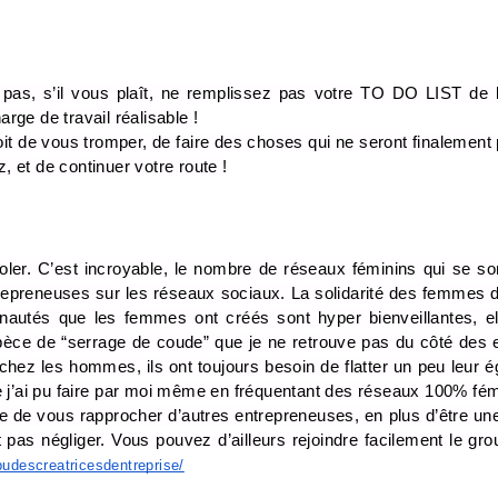
 pas, s’il vous plaît, ne remplissez pas votre TO DO LIST de l
ge de travail réalisable !
it de vous tromper, de faire des choses qui ne seront finalement pa
z, et de continuer votre route !
soler. C’est incroyable, le nombre de réseaux féminins qui se so
preneuses sur les réseaux sociaux. La solidarité des femmes dan
autés que les femmes ont créés sont hyper bienveillantes, el
èce de “serrage de coude” que je ne retrouve pas du côté des en
hez les hommes, ils ont toujours besoin de flatter un peu leur égo
e j’ai pu faire par moi même en fréquentant des réseaux 100% fém
e de vous rapprocher d’autres entrepreneuses, en plus d’être une
t pas négliger. Vous pouvez d’ailleurs rejoindre facilement le gr
udescreatricesdentreprise/