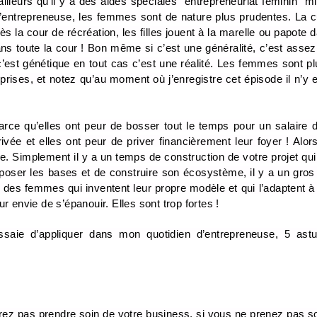
illeurs qu’il y a des aides spéciales “entrepreneuriat feminin” mi
entrepreneuse, les femmes sont de nature plus prudentes. La cul
ès la cour de récréation, les filles jouent à la marelle ou papote 
ns toute la cour ! Bon même si c’est une généralité, c’est assez p
i c’est génétique en tout cas c’est une réalité. Les femmes sont pl
prises, et notez qu’au moment où j’enregistre cet épisode il n’y 
ce qu’elles ont peur de bosser tout le temps pour un salaire de
e et elles ont peur de priver financièrement leur foyer ! Alors qu
. Simplement il y a un temps de construction de votre projet qui 
 poser les bases et de construire son écosystème, il y a un gros t
s des femmes qui inventent leur propre modèle et qui l’adaptent à
eur envie de s’épanouir. Elles sont trop fortes !
saie d’appliquer dans mon quotidien d’entrepreneuse, 5 astu
z pas prendre soin de votre business, si vous ne prenez pas soi