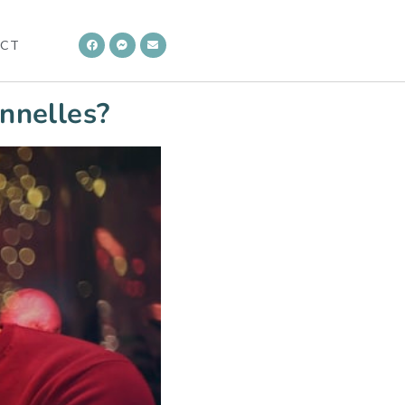
CT
nnelles?